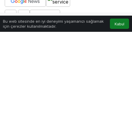
PAYLAŞ
Bu web sitesinde en iyi deneyimi yaşamanızı sağlamak
Kabul
Anasayfa
Akış
Hesabım
için çerezler kullanılmaktadır.
DOAS (Doğan Holding Otomotiv Servis ve Ticaret
A.Ş.), Türkiye’de otomotiv sektörünün
öncülerinden biri olarak bilinirken, yatırımcıların
sıkça araştırdığı konulardan biri de şirketin katılım
endeksine uygunluğu oluyor. Özellikle faizsiz
yatırım yapmak isteyen bireylerin dikkat ettiği
Katılım Endeksi kriterleri, şirketlerin faaliyetlerinden
finansal yapılarına kadar birçok unsurun
incelenmesini gerektiriyor. Bu makalede,
DOAS’ın
katılım endeksi kriterleri
ne uygun olup
olmadığını detaylı bir şekilde ele alacağız.
İçindekiler