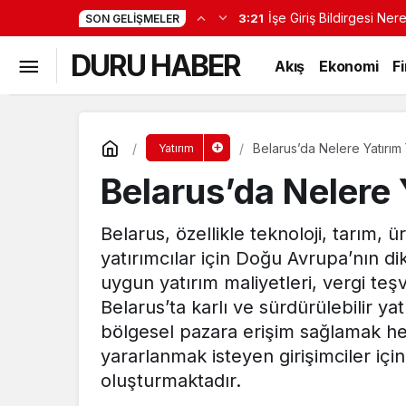
İşe Giriş Bildirgesi Ne
3:21
SON GELIŞMELER
DURU HABER
Akış
Ekonomi
F
Belarus’da Nelere Yatırım 
Yatırım
Belarus’da Nelere 
Belarus, özellikle teknoloji, tarım, ü
yatırımcılar için Doğu Avrupa’nın di
uygun yatırım maliyetleri, vergi teşv
Belarus’ta karlı ve sürdürülebilir
bölgesel pazara erişim sağlamak he
yararlanmak isteyen girişimciler için
oluşturmaktadır.