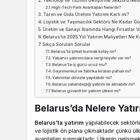
Teknoloji ve Yazılım Geliştirme Sektörü Ne
High-Tech Park Avantajları Nelerdir?
Tarım ve Gıda Üretimi Yatırımı Karlı mı?
Lojistik ve Taşımacılık Sektörü Ne Kadar G
Üretim ve Sanayi Alanında Hangi Fırsatlar V
Belarus’ta 2025 Yılı Yatırım Maliyetleri Ne 
Sıkça Sorulan Sorular
Belarus’ta şirket kurmak kolay mı?
Yabancı yatırımcılara vergi teşviki var mı?
Belarus’ta iş gücü ucuz mu?
Gayrimenkul ve fabrika kiraları pahalı mı?
Yatırımlar dövizle yapılabilir mi?
Belarus vatandaşlığı yatırım ile alınabilir mi?
Belarus güvenli bir yatırım ülkesi mi?
Belarus’da Nelere Yatır
Belarus’ta yatırım
yapılabilecek sektörle
ve lojistik ön plana çıkmaktadır çünkü ül
avantajları sunmaktadır. Ülkenin gelişmek