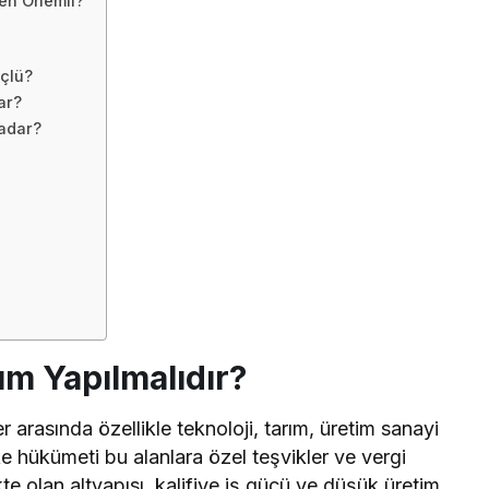
den Önemli?
üçlü?
ar?
Kadar?
ım Yapılmalıdır?
r arasında özellikle teknoloji, tarım, üretim sanayi
ke hükümeti bu alanlara özel teşvikler ve vergi
te olan altyapısı, kalifiye iş gücü ve düşük üretim