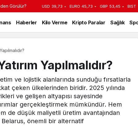
reden Görülür?
USD
39,73
EURO
45,73
GBP
53,45
BIST
inans
Haberler
Kilo Verme
Kripto Paralar
Sağlık
Spo
Yapılmalıdır?
Yatırım Yapılmalıdır?
retim ve lojistik alanlarında sunduğu fırsatlarla
kkat çeken ülkelerinden biridir. 2025 yılında
ikleri ve gelişen altyapısı sayesinde
 yatırımlar gerçekleştirmek mümkündür. Hem
m de düşük maliyetli üretim avantajından
 Belarus, önemli bir alternatif