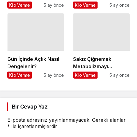
Kilo Verme
5 ay önce
Gün İçinde Açlık Nasıl
Sakız Çiğnemek
Dengelenir?
Metabolizmayı
Kilo Verme
5 ay önce
Hızlandırır mı?
Kilo Verme
5 ay önce
Bir Cevap Yaz
E-posta adresiniz yayınlanmayacak.
Gerekli alanlar
*
ile işaretlenmişlerdir
Yorumunuz
*