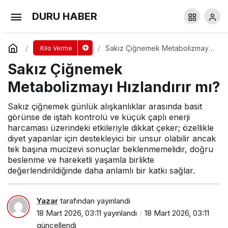
Sakız Çiğnemek Metabolizmayı Hızlandırır
DURU HABER
mı?
Yorum Yap
Sakız Çiğnemek Metabolizmayı
Kilo Verme
Hızlandırır mı?
Sakız Çiğnemek
Metabolizmayı Hızlandırır mı?
Sakız çiğnemek günlük alışkanlıklar arasında basit
görünse de iştah kontrolü ve küçük çaplı enerji
harcaması üzerindeki etkileriyle dikkat çeker; özellikle
diyet yapanlar için destekleyici bir unsur olabilir ancak
tek başına mucizevi sonuçlar beklenmemelidir, doğru
beslenme ve hareketli yaşamla birlikte
değerlendirildiğinde daha anlamlı bir katkı sağlar.
Yazar
tarafından yayınlandı
18 Mart 2026, 03:11
yayınlandı
18 Mart 2026, 03:11
güncellendi