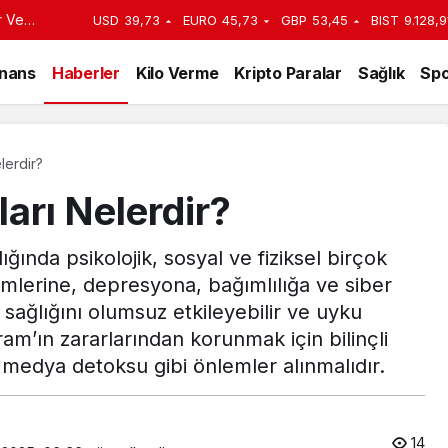
r Ve
USD
39,73
EURO
45,73
GBP
53,45
BIST
9.128,9
yor?
inans
Haberler
Kilo Verme
Kripto Paralar
Sağlık
Spo
lerdir?
ları Nelerdir?
dığında psikolojik, sosyal ve fiziksel birçok
emlerine, depresyona, bağımlılığa ve siber
 sağlığını olumsuz etkileyebilir ve uyku
gram’ın zararlarından korunmak için bilinçli
medya detoksu gibi önlemler alınmalıdır.
14