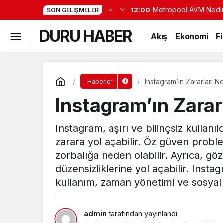
Metropool AVM Nedi
12:00
SON GELIŞMELER
Hangi Ürünler Sunulu
DURU HABER
Akış
Ekonomi
F
Instagram’ın Zararları Ne
Haberler
Instagram’ın Zarar
Instagram, aşırı ve bilinçsiz kullanıl
zarara yol açabilir. Öz güven probl
zorbalığa neden olabilir. Ayrıca, göz
düzensizliklerine yol açabilir. Insta
kullanım, zaman yönetimi ve sosyal 
admin
tarafından yayınlandı