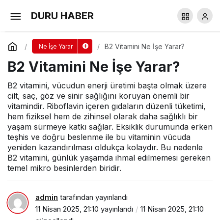
B5 Vitamini Ne İşe Yarar?
DURU HABER
Yorum Yap
Paylaş
B2 Vitamini Ne İşe Yarar?
Ne İşe Yarar
B2 Vitamini Ne İşe Yarar?
B2 vitamini, vücudun enerji üretimi başta olmak üzere
cilt, saç, göz ve sinir sağlığını koruyan önemli bir
vitamindir. Riboflavin içeren gıdaların düzenli tüketimi,
hem fiziksel hem de zihinsel olarak daha sağlıklı bir
yaşam sürmeye katkı sağlar. Eksiklik durumunda erken
teşhis ve doğru beslenme ile bu vitaminin vücuda
yeniden kazandırılması oldukça kolaydır. Bu nedenle
B2 vitamini, günlük yaşamda ihmal edilmemesi gereken
temel mikro besinlerden biridir.
admin
tarafından yayınlandı
11 Nisan 2025, 21:10
yayınlandı
11 Nisan 2025, 21:10