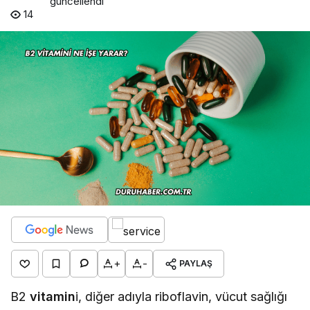
güncellendi
14
+
-
PAYLAŞ
B2
vitamin
i, diğer adıyla riboflavin, vücut sağlığı